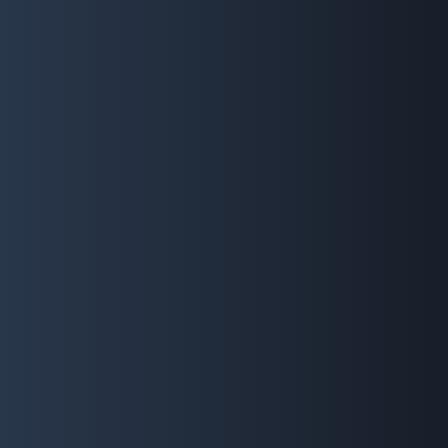
最新コンテンツ
K.K.さん
HIV/エイズにまつわるスティグマについて感じている
ことなどをお話いただきました。