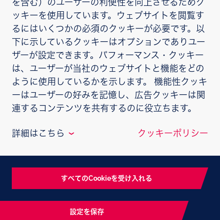
を含む）のユーザーの利便性を向上させるためク
ッキーを使用しています。ウェブサイトを閲覧す
最新コンテンツ
るにはいくつかの必須のクッキーが必要です。以
下に示しているクッキーはオプションでありユー
HIV検査の内容
ザーが設定できます。パフォーマンス・クッキー
HIV検査は、少量の血液を採って、HIVの抗体がある
（陽性）か、ない（陰性）かを調べる検査です。検査
は、ユーザーが当社のウェブサイトと機能をどの
結果がわかるまでに1〜2週間かかる「通常検査」と陰
ように使用しているかを示します。 機能性クッキ
性の場合には結果がその日にわかる「即日検査」があ
ーはユーザーの好みを記憶し、広告クッキーは関
ります。
連するコンテンツを共有するのに役立ちます。
詳細はこちら
クッキーポリシー
❮
パフォーマンス・クッキー
すべてのCookieを受け入れる
これは、訪問者のウェブサイトの閲覧目的な
ご利用条件
情報保護方針
どに関して情報を収集するためのクッキーで
This site is intended for audiences in Japan.
す。例えば、どのページが最も閲覧頻度が高
設定を保存
NP-JP-HVX-WCNT-190001｜更新年月2024年4月