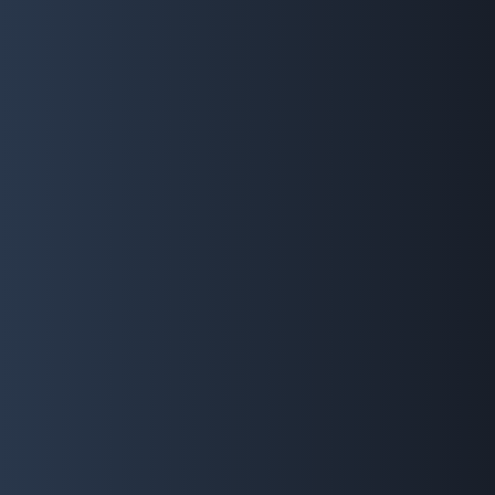
最新コンテンツ
U=U動画
HIVに関する正しい知識を知っていただくために最新
情報もふまえ、映像でご紹介します。