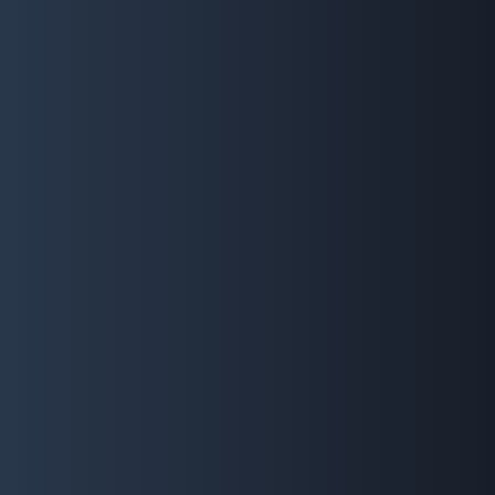
最新コンテンツ
生島さん
HIVを取り巻く新しい情報や、女性の陽性者に関する
ことなどをお話いただきました。
最新コンテンツ