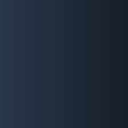
岩橋さん
HIV検査を受けることの意義について、お話いただき
ました。
最新コンテンツ
LiV Lifeストーリーズ
気になっていたHIV検査。二人の運命は？人気マンガ
家・SUVさんの特別読み切りでお届けします。